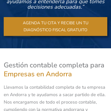
ayudamos a entenderla para que tomes
decisiones adecuadas.”
AGENDA TU CITA Y RECIBE UN TU
DIAGNÓSTICO FISCAL GRATUITO
Gestión contable completa para
Empresas en Andorra
Llevamos la contabilidad completa de tu empresa
en Andorra y te ayudamos a sacar partido de ella.
Nos encargamos de todo el proceso contable,
cumpliendo con la normativa andorrana y