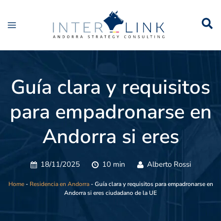
Guía clara y requisitos
para empadronarse en
Andorra si eres
ciudadano de la UE
18/11/2025
10 min
Alberto Rossi
Home
-
Residencia en Andorra
-
Guía clara y requisitos para empadronarse en
Andorra si eres ciudadano de la UE