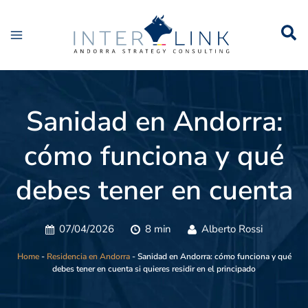
Sanidad en Andorra:
cómo funciona y qué
debes tener en cuenta
si quieres residir en el
07/04/2026
8 min
Alberto Rossi
principado
Home
-
Residencia en Andorra
-
Sanidad en Andorra: cómo funciona y qué
debes tener en cuenta si quieres residir en el principado